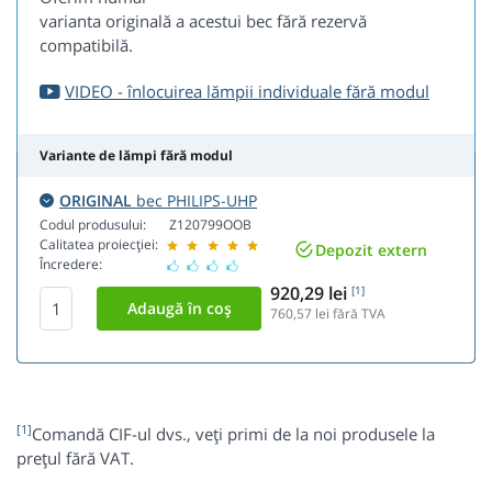
varianta originală a acestui bec fără rezervă
compatibilă.
VIDEO - înlocuirea lămpii individuale fără modul
Variante de lămpi fără modul
ORIGINAL
bec PHILIPS-UHP
Codul produsului:
Z120799OOB
Calitatea proiecției:
Depozit extern
Încredere:
920,29 lei
[1]
760,57
lei fără TVA
[1]
Comandă CIF-ul dvs., veți primi de la noi produsele la
prețul fără VAT.