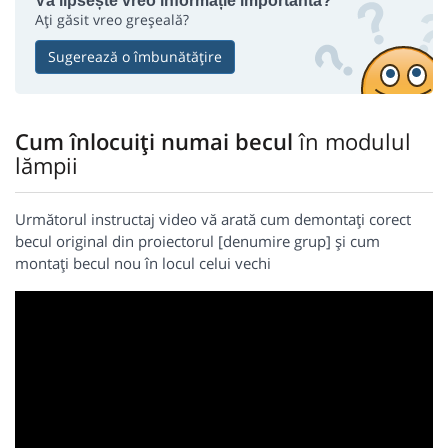
Vă lipsește vreo informație importantă?
Ați găsit vreo greșeală?
Sugerează o îmbunătățire
Cum înlocuiți numai becul
în modulul
lămpii
Următorul instructaj video vă arată cum demontați corect
becul original din proiectorul [denumire grup] și cum
montați becul nou în locul celui vechi