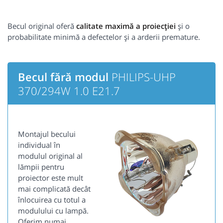
Becul original oferă
calitate maximă a proiecției
și o
probabilitate minimă a defectelor și a arderii premature.
Becul fără modul
PHILIPS-UHP
370/294W 1.0 E21.7
Montajul becului
individual în
modulul original al
lămpii pentru
proiector este mult
mai complicată decât
înlocuirea cu totul a
modulului cu lampă.
Oferim numai