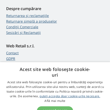
Despre cumpărare
Returnarea și reclamațiile
Returnare simplă a produselor
Condiții Comerciale
Sesizări și Reclamații
Web Retail s.r.l.
Contact
GDPR
Acest site web folosește cookie-
uri
4,9
stele
Acest site web folosește cookie-uri pentru a îmbunătăți experiența
545 recenzii
Google
utilizatorului. Prin utilizarea site-ului nostru web, sunteți de acord cu
toate cookie-urile în conformitate cu Politica noastră privind cookie-
urile. De asemenea,
puteți accepta doar cookie-urile necesare.
© 2009 - 2026 Proiectoare-Lampi.ro
Află mai multe