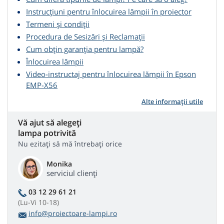
Instrucțiuni pentru înlocuirea lămpii în proiector
Termeni și condiții
Procedura de Sesizări și Reclamații
Cum obțin garanția pentru lampă?
Înlocuirea lămpii
Video-instructaj pentru înlocuirea lămpii în Epson
EMP-X56
Alte informații utile
Vă ajut să alegeți
lampa potrivită
Nu ezitați să mă întrebați orice
Monika
serviciul clienți
03 12 29 61 21
(Lu-Vi 10-18)
info@proiectoare-lampi.ro