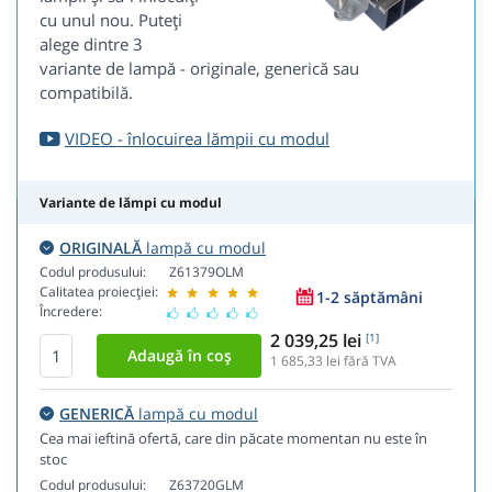
cu unul nou. Puteți
alege dintre 3
variante de lampă - originale, generică sau
compatibilă.
VIDEO - înlocuirea lămpii cu modul
Variante de lămpi cu modul
ORIGINALĂ
lampă cu modul
Codul produsului:
Z61379OLM
Calitatea proiecției:
1-2 săptămâni
Încredere:
2 039,25 lei
[1]
1 685,33
lei fără TVA
GENERICĂ
lampă cu modul
Cea mai ieftină ofertă, care din păcate momentan nu este în
stoc
Codul produsului:
Z63720GLM