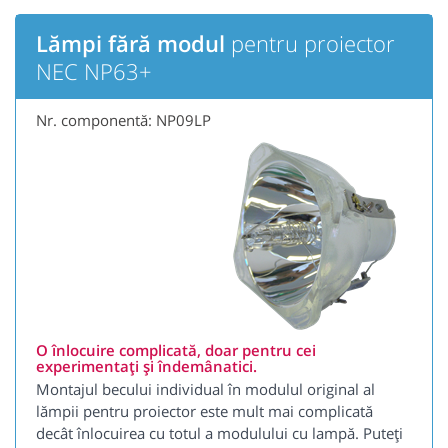
Lămpi fără modul
pentru proiector
NEC NP63+
Nr. componentă: NP09LP
O înlocuire complicată, doar pentru cei
experimentați și îndemânatici.
Montajul becului individual în modulul original al
lămpii pentru proiector este mult mai complicată
decât înlocuirea cu totul a modulului cu lampă. Puteți