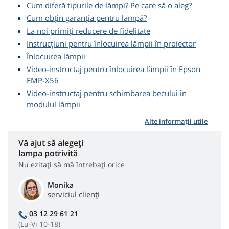
Cum diferă tipurile de lămpi? Pe care să o aleg?
Cum obțin garanția pentru lampă?
La noi primiți reducere de fidelitate
Instrucțiuni pentru înlocuirea lămpii în proiector
Înlocuirea lămpii
Video-instructaj pentru înlocuirea lămpii în Epson
EMP-X56
Video-instructaj pentru schimbarea becului în
modulul lămpii
Alte informații utile
Vă ajut să alegeți
lampa potrivită
Nu ezitați să mă întrebați orice
Monika
serviciul clienți
03 12 29 61 21
(Lu-Vi 10-18)