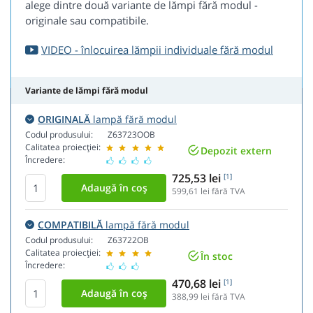
alege dintre două variante de lămpi fără modul -
originale sau compatibile.
VIDEO - înlocuirea lămpii individuale fără modul
Variante de lămpi fără modul
ORIGINALĂ
lampă fără modul
Codul produsului:
Z63723OOB
Calitatea proiecției:
Depozit extern
Încredere:
725,53 lei
[1]
599,61
lei fără TVA
COMPATIBILĂ
lampă fără modul
Codul produsului:
Z63722OB
Calitatea proiecției:
În stoc
Încredere:
470,68 lei
[1]
388,99
lei fără TVA