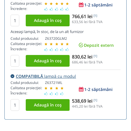
Calitatea proiecției:
1-2 săptămâni
Încredere:
766,61 lei
[1]
633,56
lei fără TVA
Aceeași lampă, în stoc, de la un alt furnizor
Codul produsului:
Z63720GLM2
Calitatea proiecției:
Depozit extern
Încredere:
830,62 lei
[1]
686,46
lei fără TVA
COMPATIBILĂ
lampă cu modul
Codul produsului:
Z63721ML
Calitatea proiecției:
1-2 săptămâni
Încredere:
538,69 lei
[1]
445,20
lei fără TVA