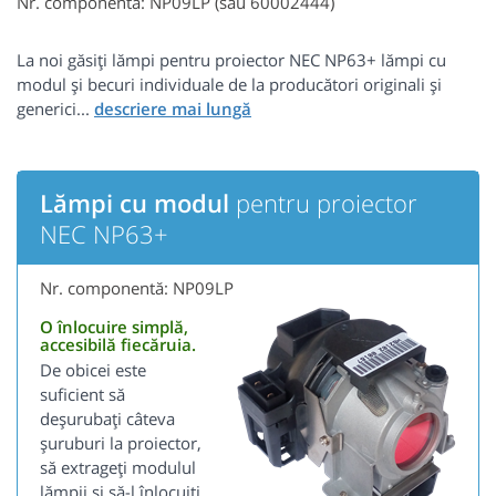
Nr. componentă: NP09LP (sau 60002444)
La noi găsiți lămpi pentru proiector NEC NP63+ lămpi cu
modul și becuri individuale de la producători originali și
generici...
Lămpi cu modul
pentru proiector
NEC NP63+
Nr. componentă: NP09LP
O înlocuire simplă,
accesibilă fiecăruia.
De obicei este
suficient să
deșurubați câteva
șuruburi la proiector,
să extrageți modulul
lămpii și să-l înlocuiți