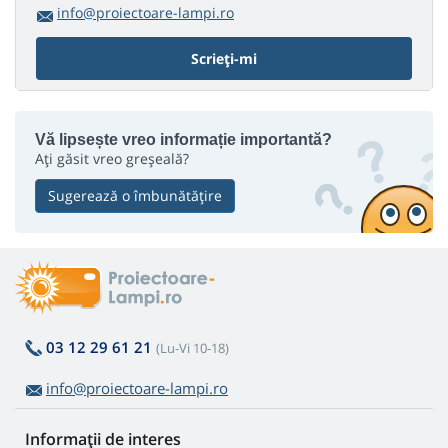
info@proiectoare-lampi.ro
Scrieți-mi
Vă lipsește vreo informație importantă?
Ați găsit vreo greșeală?
Sugerează o îmbunătățire
03 12 29 61 21
(Lu-Vi 10-18)
info@proiectoare-lampi.ro
Informații de interes