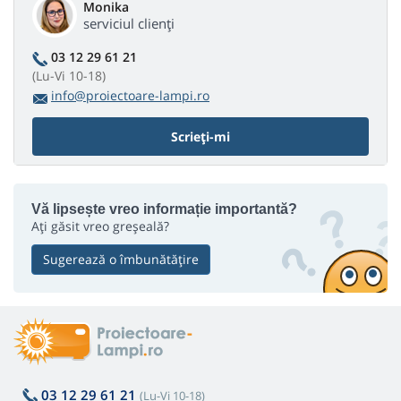
Monika
serviciul clienți
03 12 29 61 21
(Lu-Vi 10-18)
info@proiectoare-lampi.ro
Scrieți-mi
Vă lipsește vreo informație importantă?
Ați găsit vreo greșeală?
Sugerează o îmbunătățire
03 12 29 61 21
(Lu-Vi 10-18)