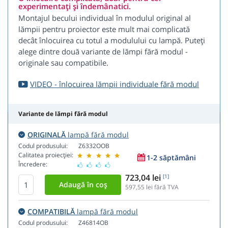
experimentați și îndemânatici.
Montajul becului individual în modulul original al
lămpii pentru proiector este mult mai complicată
decât înlocuirea cu totul a modulului cu lampă. Puteți
alege dintre două variante de lămpi fără modul -
originale sau compatibile.
VIDEO - înlocuirea lămpii individuale fără modul
Variante de lămpi fără modul
ORIGINALĂ
lampă fără modul
Codul produsului:
Z6332OOB
Calitatea proiecției:
1-2 săptămâni
Încredere:
723,04 lei
[1]
597,55
lei fără TVA
COMPATIBILĂ
lampă fără modul
Codul produsului:
Z46814OB