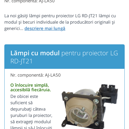
Nr. componentă: AJ-LA50
La noi găsiți lămpi pentru proiector LG RD-JT21 lămpi cu
modul și becuri individuale de la producători originali și
generici...
Lămpi cu modul
pentru proiector LG
RD-JT21
Nr. componentă: AJ-LA50
O înlocuire simplă,
accesibilă fiecăruia.
De obicei este
suficient să
deșurubați câteva
șuruburi la proiector,
să extrageți modulul
lămpii și să-l înlocuiți