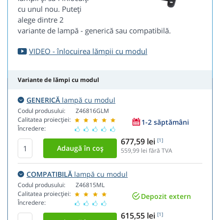
cu unul nou. Puteți
alege dintre 2
variante de lampă - generică sau compatibilă.
VIDEO - înlocuirea lămpii cu modul
Variante de lămpi cu modul
GENERICĂ
lampă cu modul
Codul produsului:
Z46816GLM
Calitatea proiecției:
1-2 săptămâni
Încredere:
677,59 lei
[1]
559,99
lei fără TVA
COMPATIBILĂ
lampă cu modul
Codul produsului:
Z46815ML
Calitatea proiecției:
Depozit extern
Încredere:
615,55 lei
[1]