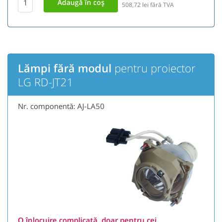
508,72
lei fără TVA
Lămpi fără modul
pentru proiector
LG RD-JT21
Nr. componentă: AJ-LA50
O înlocuire complicată, doar pentru cei