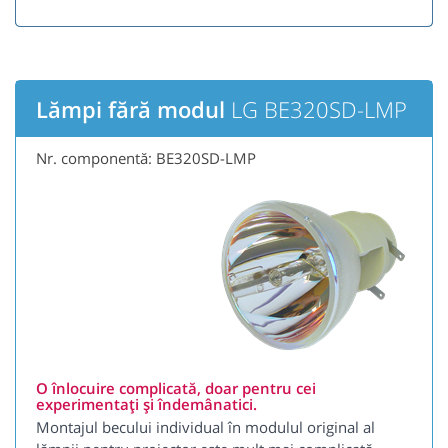
Lămpi fără modul
LG BE320SD-LMP
Nr. componentă: BE320SD-LMP
O înlocuire complicată, doar pentru cei
experimentați și îndemânatici.
Montajul becului individual în modulul original al