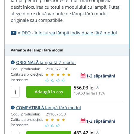
lămpii pentru proiector este mult mai complicată
decât înlocuirea cu totul a modulului cu lampă. Puteți
alege dintre două variante de lămpi fără modul -
originale sau compatibile.
VIDEO - înlocuirea lămpii individuale fără modul
Variante de lămpi fără modul
ORIGINALĂ
lampă fără modul
Codul produsului:
Z110677OOB
Calitatea proiecției:
1-2 săptămâni
Încredere:
556,03 lei
[1]
459,53
lei fără TVA
COMPATIBILĂ
lampă fără modul
Codul produsului:
Z110676OB
Calitatea proiecției:
1-2 săptămâni
Încredere:
483,42 lei
[1]