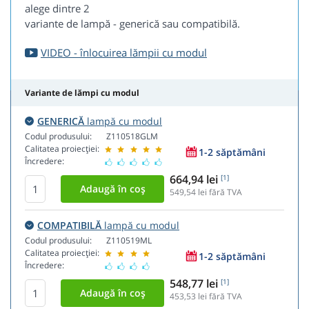
alege dintre 2
variante de lampă - generică sau compatibilă.
VIDEO - înlocuirea lămpii cu modul
Variante de lămpi cu modul
GENERICĂ
lampă cu modul
Codul produsului:
Z110518GLM
Calitatea proiecției:
1-2 săptămâni
Încredere:
664,94 lei
[1]
549,54
lei fără TVA
COMPATIBILĂ
lampă cu modul
Codul produsului:
Z110519ML
Calitatea proiecției:
1-2 săptămâni
Încredere:
548,77 lei
[1]
453,53
lei fără TVA