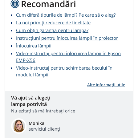
Recomandări
Cum diferă tipurile de lămpi? Pe care să o aleg?
La noi primiți reducere de fidelitate
Cum obțin garanția pentru lampă?
Instrucțiuni pentru înlocuirea lămpii în proiector
Înlocuirea lămpii
Video-instructaj pentru înlocuirea lămpii în Epson
EMP-X56
Video-instructaj pentru schimbarea becului în
modulul lămpii
Alte informații utile
Vă ajut să alegeți
lampa potrivită
Nu ezitați să mă întrebați orice
Monika
serviciul clienți