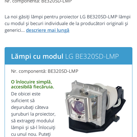
Nr. componentă: BE320SD-LMP
La noi găsiți lămpi pentru proiector LG BE320SD-LMP lămpi
cu modul și becuri individuale de la producători originali și
generici...
Lămpi cu modul
LG BE320SD-LMP
Nr. componentă: BE320SD-LMP
O înlocuire simplă,
accesibilă fiecăruia.
De obicei este
suficient să
deșurubați câteva
șuruburi la proiector,
să extrageți modulul
lămpii și să-l înlocuiți
cu unul nou. Puteți