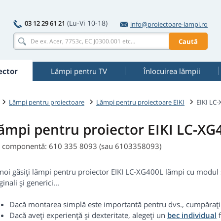
(Lu-Vi 10-18)
03 12 29 61 21
info@proiectoare-lampi.ro
Caută
ector
Lămpi pentru TV
Înlocuirea lămpii
Lămpi pentru proiectoare
Lămpi pentru proiectoare EIKI
EIKI LC
ămpi pentru proiector EIKI LC-XG
. componentă: 610 335 8093 (sau 6103358093)
noi găsiți lămpi pentru proiector EIKI LC-XG400L lămpi cu modul ș
ginali și generici...
Dacă montarea simplă este importantă pentru dvs., cumpăraț
Dacă aveți experiență și dexteritate, alegeți un
bec individual
f