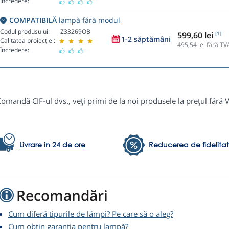
Încredere:
COMPATIBILĂ
lampă fără modul
Codul produsului:
Z33269OB
599,60 lei
[1]
1-2 săptămâni
Calitatea proiecției:
495,54
lei fără TV
Încredere:
omandă CIF-ul dvs., veți primi de la noi produsele la prețul fără 
Livrare in 24 de ore
Reducerea de fidelita
Recomandări
Cum diferă tipurile de lămpi? Pe care să o aleg?
Cum obțin garanția pentru lampă?