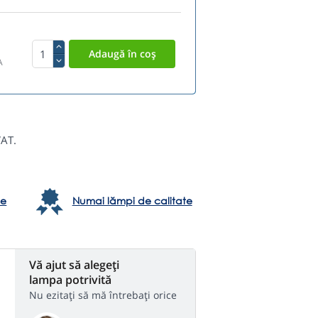
A
VAT.
te
Numai lămpi de calitate
Vă ajut să alegeți
lampa potrivită
Nu ezitați să mă întrebați orice