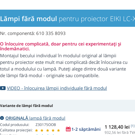
Lămpi fără modul
pentru proiector EIKI LC
Nr. componentă: 610 335 8093
O înlocuire complicată, doar pentru cei experimentați și
îndemânatici.
Montajul becului individual în modulul original al lămpii
pentru proiector este mult mai complicată decât înlocuirea cu
totul a modulului cu lampă. Puteți alege dintre două variante
de lămpi fără modul - originale sau compatibile.
VIDEO - înlocuirea lămpii individuale fără modul
Variante de lămpi fără modul
ORIGINALĂ
lampă fără modul
Codul produsului:
Z30175OOB
1 128,40 lei
[1]
1-2 săptămâni
Calitatea proiecției:
932,56
lei fără TV