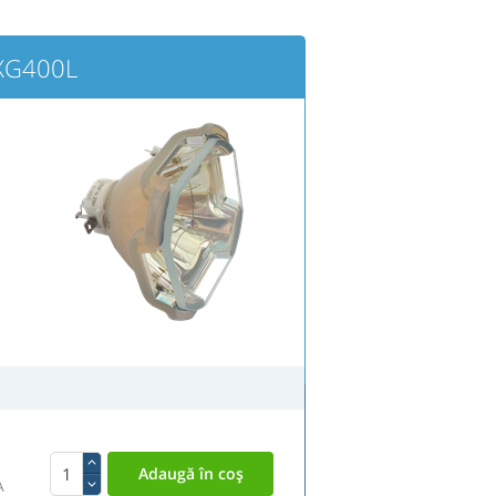
-XG400L
A