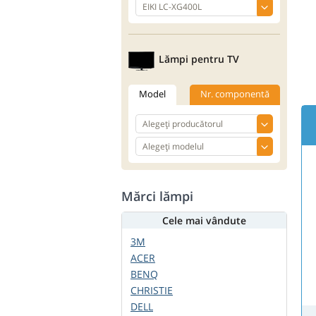
Lămpi pentru TV
Model
Nr. componentă
Mărci lămpi
Cele mai vândute
3M
ACER
BENQ
CHRISTIE
DELL