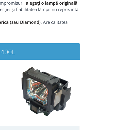
 compromisuri,
alegeți o lampă originală
.
cției și fiabilitatea lămpii nu reprezintă
rică (sau Diamond)
. Are calitatea
G400L