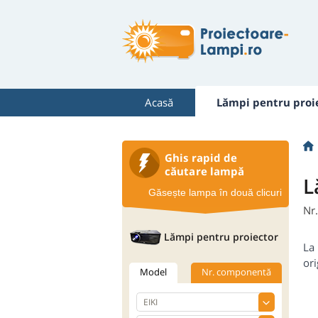
Acasă
Lămpi pentru proi
Ghis rapid de
căutare lampă
L
Găsește lampa în două clicuri
Nr
Lămpi pentru proiector
La 
ori
Model
Nr. componentă