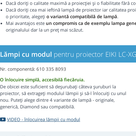
Dacă doriți o calitate maximă a proiecției și o fiabilitate fără
Dacă doriți cea mai ieftină lampă de proiector iar calitatea proie
o prioritate, alegeți
o variantă compatibilă de lampă
.
Mai avantajos este
un compromis ca de exemplu lampa gene
originalului dar la un preț mai scăzut.
Lămpi cu modul
pentru proiector EIKI LC-X
Nr. componentă: 610 335 8093
O înlocuire simplă, accesibilă fiecăruia.
De obicei este suficient să deșurubați câteva șuruburi la
proiector, să extrageți modulul lămpii și să-l înlocuiți cu unul
nou. Puteți alege dintre 4 variante de lampă - originale,
generică, Diamond sau compatibilă.
VIDEO - înlocuirea lămpii cu modul