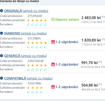
Variante de lămpi cu modul
ORIGINALĂ
lampă cu modul
Codul produsului:
Z7539OLM
2 483,08 lei
[1]
Depozit extern
Calitatea proiecției:
2 052,13
lei fără 
Încredere:
DIAMOND
lampă cu modul
Codul produsului:
Z31288DL
1 839,89 lei
[1]
1-2 săptămâni
Calitatea proiecției:
1 520,57
lei fără 
Încredere:
GENERICĂ
lampă cu modul
Codul produsului:
Z30274GLM
991,70 lei
[1]
1-2 săptămâni
Calitatea proiecției:
819,59
lei fără TV
Încredere:
COMPATIBILĂ
lampă cu modul
Codul produsului:
Z33274ML
564,88 lei
[1]
1-2 săptămâni
Calitatea proiecției:
466,84
lei fără TV
Încredere: