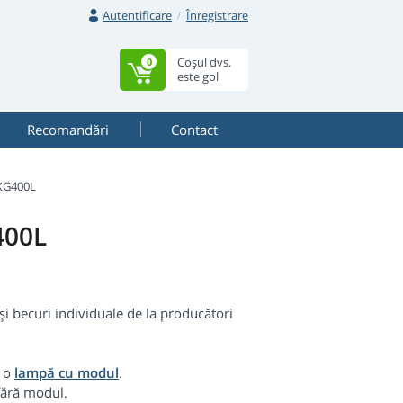
Autentificare
Înregistrare
Coșul dvs.
0
este gol
Recomandări
Contact
-XG400L
400L
i becuri individuale de la producători
i o
lampă cu modul
.
ără modul.