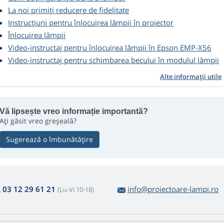
La noi primiți reducere de fidelitate
Instrucțiuni pentru înlocuirea lămpii în proiector
Înlocuirea lămpii
Video-instructaj pentru înlocuirea lămpii în Epson EMP-X56
Video-instructaj pentru schimbarea becului în modulul lămpii
Alte informații utile
Vă lipsește vreo informație importantă?
Ați găsit vreo greșeală?
Sugerează o îmbunătățire
03 12 29 61 21
info@proiectoare-lampi.ro
(Lu-Vi 10-18)