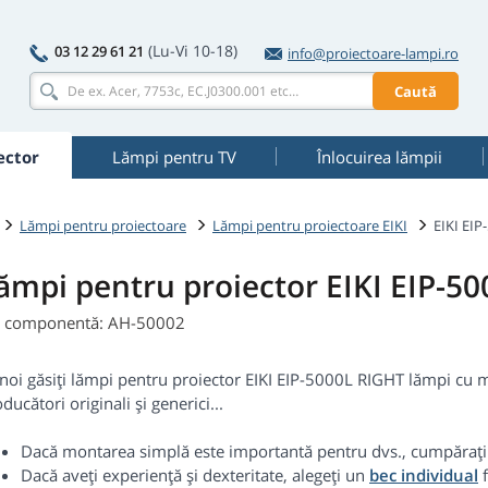
(Lu-Vi 10-18)
03 12 29 61 21
info@proiectoare-lampi.ro
Caută
ector
Lămpi pentru TV
Înlocuirea lămpii
Lămpi pentru proiectoare
Lămpi pentru proiectoare EIKI
EIKI EIP
ămpi pentru proiector EIKI EIP-5
. componentă: AH-50002
noi găsiți lămpi pentru proiector EIKI EIP-5000L RIGHT lămpi cu m
ducători originali și generici...
Dacă montarea simplă este importantă pentru dvs., cumpăraț
Dacă aveți experiență și dexteritate, alegeți un
bec individual
f