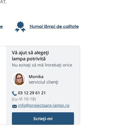
VAT.
te
Numai lămpi de calitate
Vă ajut să alegeți
lampa potrivită
Nu ezitați să mă întrebați orice
Monika
serviciul clienți
03 12 29 61 21
(Lu-Vi 10-18)
info@proiectoare-lampi.ro
Scrieți-mi