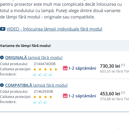
pentru proiector este mult mai complicată decât înlocuirea cu
totul a modulului cu lampă. Puteți alege dintre două variante
de lămpi fără modul - originale sau compatibile.
VIDEO - înlocuirea lămpii individuale fără modul
Variante de lămpi fără modul
ORIGINALĂ
lampă fără modul
Codul produsului:
Z144474OOB
730,30 lei
[1]
1-2 săptămâni
Calitatea proiecției:
603,55
lei fără TV
Încredere:
COMPATIBILĂ
lampă fără modul
Codul produsului:
Z146293OB
453,60 lei
[1]
1-2 săptămâni
Calitatea proiecției:
374,88
lei fără TV
Încredere: