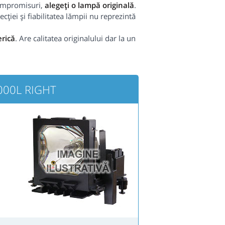
 compromisuri,
alegeți o lampă originală
.
cției și fiabilitatea lămpii nu reprezintă
rică
. Are calitatea originalului dar la un
5000L RIGHT