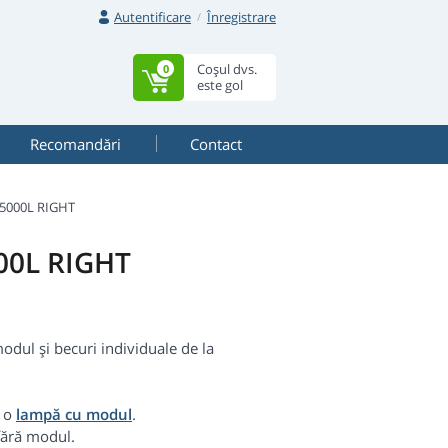
Autentificare
Înregistrare
Coșul dvs.
0
este gol
Recomandări
Contact
-5000L RIGHT
000L RIGHT
odul și becuri individuale de la
i o
lampă cu modul
.
ără modul.