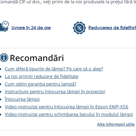
omandă CIF-ul dvs., veți primi de la noi produsele la prețul fără 
Livrare in 24 de ore
Reducerea de fidelita
Recomandări
Cum diferă tipurile de lămpi? Pe care să o aleg?
La noi primiți reducere de fidelitate
Cum obțin garanția pentru lampă?
Instrucțiuni pentru înlocuirea lămpii în proiector
Înlocuirea lămpii
Video-instructaj pentru înlocuirea lămpii în Epson EMP-X56
Video-instructaj pentru schimbarea becului în modulul lămpii
Alte informații utile