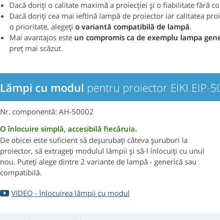
Dacă doriți o calitate maximă a proiecției și o fiabilitate fără
Dacă doriți cea mai ieftină lampă de proiector iar calitatea proie
o prioritate, alegeți
o variantă compatibilă de lampă
.
Mai avantajos este
un compromis ca de exemplu lampa gene
preț mai scăzut.
Lămpi cu modul
pentru proiector EIKI EIP-
Nr. componentă: AH-50002
O înlocuire simplă, accesibilă fiecăruia.
De obicei este suficient să deșurubați câteva șuruburi la
proiector, să extrageți modulul lămpii și să-l înlocuiți cu unul
nou. Puteți alege dintre 2 variante de lampă - generică sau
compatibilă.
VIDEO - înlocuirea lămpii cu modul