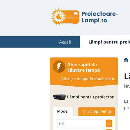
Acasă
Lămpi pentru proi
Ghis rapid de
căutare lampă
L
Găsește lampa în două clicuri
Nr
Lămpi pentru proiector
La 
pro
Model
Nr. componentă