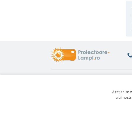
Informații de interes
D
Recomandări
Re
Acest site 
Garanția la lămpi
Re
ului nost
Reducerea de fidelitate
Co
Înlocuirea lămpii
Se
Ce variantă să alegeţi