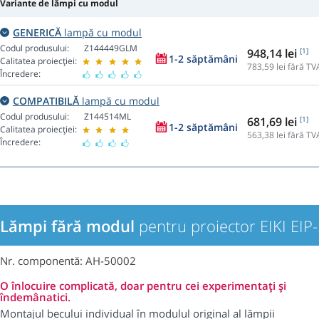
Variante de lămpi cu modul
GENERICĂ
lampă cu modul
Codul produsului:
Z144449GLM
948,14 lei
[1]
1-2 săptămâni
Calitatea proiecției:
783,59
lei fără TV
Încredere:
COMPATIBILĂ
lampă cu modul
Codul produsului:
Z144514ML
681,69 lei
[1]
1-2 săptămâni
Calitatea proiecției:
563,38
lei fără TV
Încredere:
Lămpi fără modul
pentru proiector EIKI EI
Nr. componentă: AH-50002
O înlocuire complicată, doar pentru cei experimentați și
îndemânatici.
Montajul becului individual în modulul original al lămpii