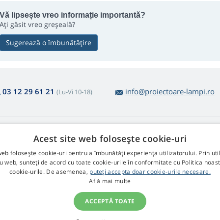
Vă lipsește vreo informație importantă?
Ați găsit vreo greșeală?
Sugerează o îmbunătățire
03 12 29 61 21
info@proiectoare-lampi.ro
(Lu-Vi 10-18)
espre cumpărare
Web Retail s.r.l.
Acest site web folosește cookie-uri
turnarea și reclamațiile
Contact
web folosește cookie-uri pentru a îmbunătăți experiența utilizatorului. Prin util
turnare simplă a produselor
GDPR
ru web, sunteți de acord cu toate cookie-urile în conformitate cu Politica noast
ndiții Comerciale
cookie-urile. De asemenea,
puteți accepta doar cookie-urile necesare.
sizări și Reclamații
Află mai multe
ACCEPTĂ TOATE