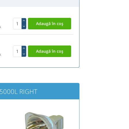
A
A
P-5000L RIGHT