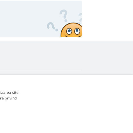
4,9
stele
izarea site-
545 recenzii
Google
ră privind