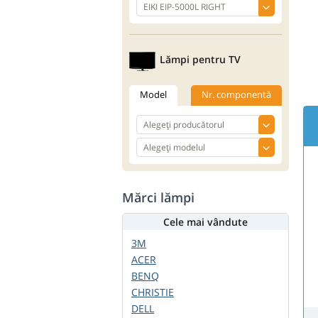
Lămpi pentru TV
Model
Nr. componentă
Mărci lămpi
Cele mai vândute
3M
ACER
BENQ
CHRISTIE
DELL