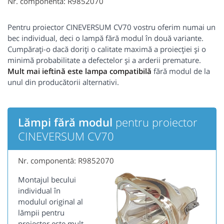
Nr. componentă: R9852070
Pentru proiector CINEVERSUM CV70 vostru oferim numai un
bec individual, deci o lampă fără modul în două variante.
Cumpărați-o dacă doriți o calitate maximă a proiecției și o
minimă probabilitate a defectelor și a arderii premature.
Mult mai ieftină este lampa compatibilă
fără modul de la
unul din producătorii alternativi.
Lămpi fără modul
pentru proiector
CINEVERSUM CV70
Nr. componentă: R9852070
Montajul becului
individual în
modulul original al
lămpii pentru
proiector este mult