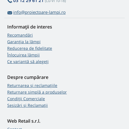
03 12 29 61 21
(Lu-Vi 10-18)
info@proiectoare-lampi.ro
Informații de interes
Recomandări
Garanția la lămpi
Reducerea de fidelitate
Înlocuirea lămpii
Ce variantă să alegeţi
Despre cumpărare
Returnarea și reclamațiile
Returnare simplă a produselor
Condiții Comerciale
Sesizări și Reclamații
Web Retail s.r.l.