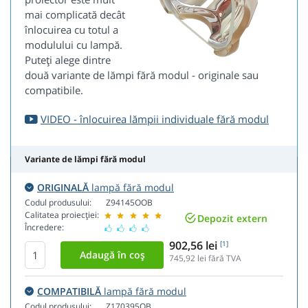
mai complicată decât
înlocuirea cu totul a
modulului cu lampă.
Puteți alege dintre
două variante de lămpi fără modul - originale sau
compatibile.
VIDEO - înlocuirea lămpii individuale fără modul
Variante de lămpi fără modul
ORIGINALĂ
lampă fără modul
Codul produsului:
Z94145OOB
Calitatea proiecției:
Depozit extern
Încredere:
902,56 lei
[1]
745,92
lei fără TVA
COMPATIBILĂ
lampă fără modul
Codul produsului:
Z170395OB