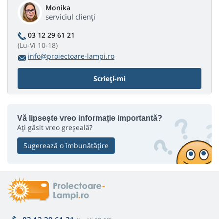
Monika
serviciul clienți
03 12 29 61 21
(Lu-Vi 10-18)
info@proiectoare-lampi.ro
Scrieți-mi
Vă lipsește vreo informație importantă?
Ați găsit vreo greșeală?
Sugerează o îmbunătățire