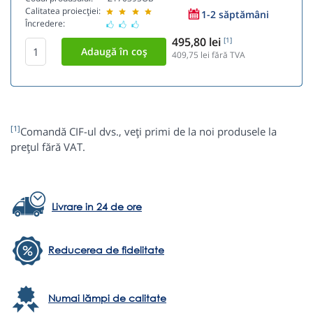
Calitatea proiecției:
1-2 săptămâni
Încredere:
495,80 lei
[1]
409,75
lei fără TVA
[1]
Comandă CIF-ul dvs., veți primi de la noi produsele la
prețul fără VAT.
Livrare in 24 de ore
Reducerea de fidelitate
Numai lămpi de calitate