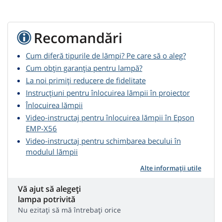
Recomandări
Cum diferă tipurile de lămpi? Pe care să o aleg?
Cum obțin garanția pentru lampă?
La noi primiți reducere de fidelitate
Instrucțiuni pentru înlocuirea lămpii în proiector
Înlocuirea lămpii
Video-instructaj pentru înlocuirea lămpii în Epson
EMP-X56
Video-instructaj pentru schimbarea becului în
modulul lămpii
Alte informații utile
Vă ajut să alegeți
lampa potrivită
Nu ezitați să mă întrebați orice